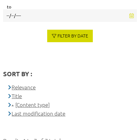
to
FILTER BY DATE
SORT BY :
Relevance
Title
[Content type]
Last modification date