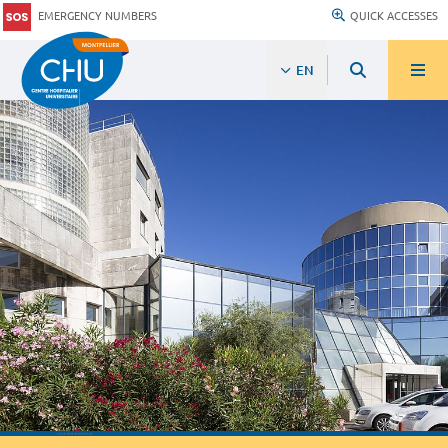
EMERGENCY NUMBERS
QUICK ACCESSES
EN