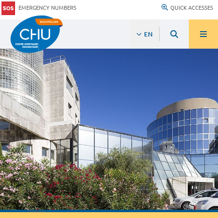
EMERGENCY NUMBERS
QUICK ACCESSES
EN