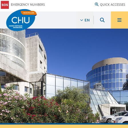
EMERGENCY NUMBERS
QUICK ACCESSES
EN