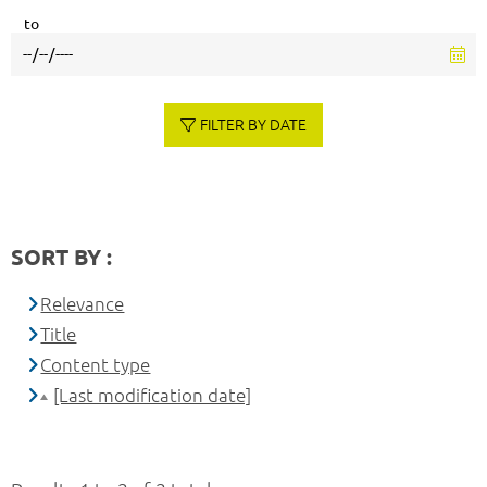
to
FILTER BY DATE
SORT BY :
Relevance
Title
Content type
[Last modification date]