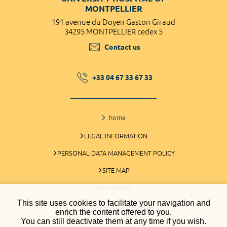
MONTPELLIER
191 avenue du Doyen Gaston Giraud
34295 MONTPELLIER cedex 5
Contact us
+33 04 67 33 67 33
home
LEGAL INFORMATION
PERSONAL DATA MANAGEMENT POLICY
SITE MAP
GLOSSARY
This site uses cookies to facilitate your navigation and
COOKIES MANAGEMENT
enrich the content offered to you.
You can still deactivate them at any time if you wish.