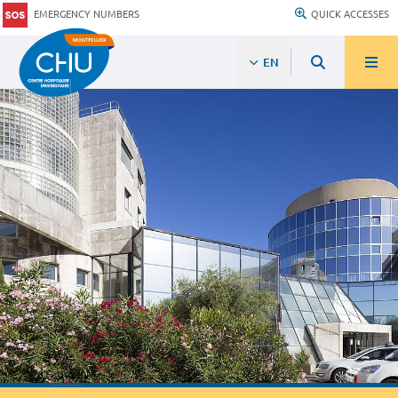
EMERGENCY NUMBERS
QUICK ACCESSES
EN