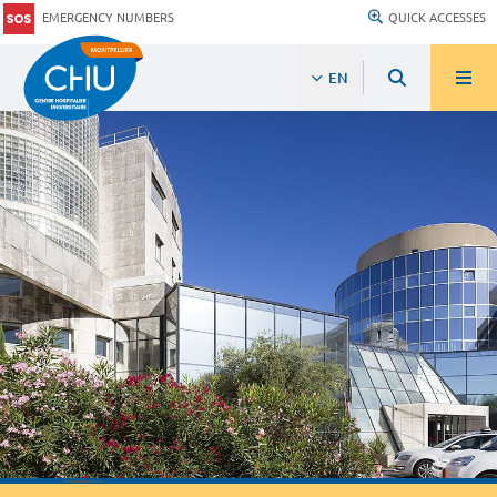
EMERGENCY NUMBERS
QUICK ACCESSES
EN