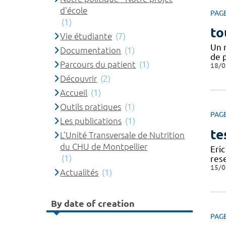
d'école
PAG
(1)
to
Vie étudiante
(7)
Un 
Documentation
(1)
de 
Parcours du patient
(1)
18/0
Découvrir
(2)
Accueil
(1)
Outils pratiques
(1)
PAG
Les publications
(1)
te
L'Unité Transversale de Nutrition
du CHU de Montpellier
Eric
(1)
res
15/0
Actualités
(1)
By date of creation
PAG