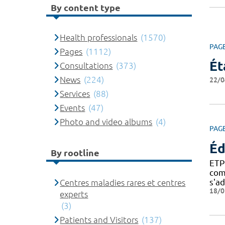
By content type
Health professionals
(1570)
PAG
Pages
(1112)
Ét
Consultations
(373)
News
(224)
22/0
Services
(88)
Events
(47)
Photo and video albums
(4)
PAG
Éd
By rootline
ETP
com
s'a
Centres maladies rares et centres
18/0
experts
(3)
Patients and Visitors
(137)