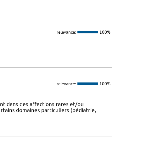
relevance:
100%
relevance:
100%
t dans des affections rares et/ou
ains domaines particuliers (pédiatrie,