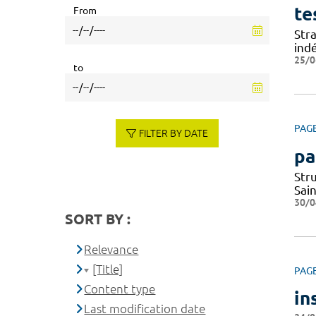
te
From
Stra
ind
25/0
to
PAG
FILTER BY DATE
pa
Str
Sai
30/0
SORT BY :
Relevance
[Title]
PAG
Content type
in
Last modification date