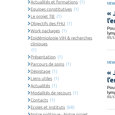
Actualités et formations
(1)
NEW
Equipes constitutives
(1)
« 
Le projet TIE
(1)
l’
Objectifs des FHU
(1)
Pou
Work packages
(1)
lym
05/1
Epidémiologie VIH & recherches
cliniques
(1)
Présentation
(1)
NEW
Parcours de soins
(1)
« 
Dépistage
(1)
Liens utiles
(1)
l’
Actualités
(1)
Pou
lym
Modalités de recours
(1)
05/1
Contacts
(1)
Ecoles et instituts
(68)
Notre politique - Notre projet