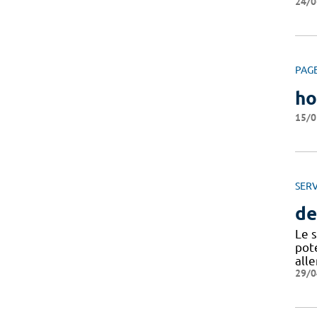
24/0
PAG
h
15/0
SERV
de
Le 
pot
all
29/0