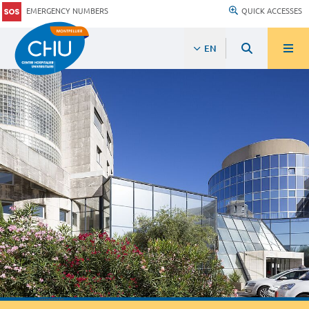
EMERGENCY NUMBERS
QUICK ACCESSES
EN