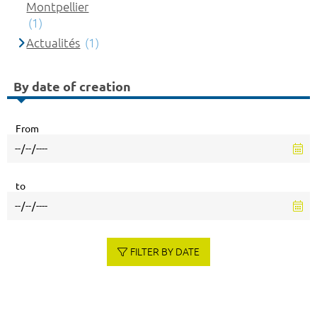
Montpellier
(1)
Actualités
(1)
By date of creation
From
to
FILTER BY DATE