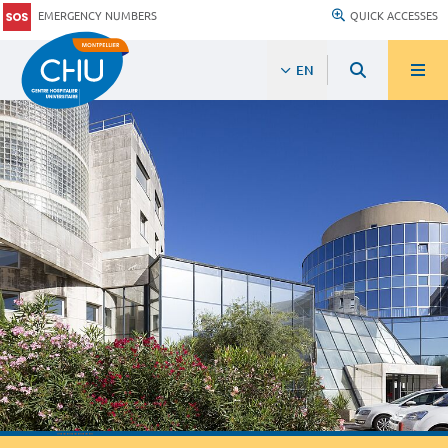
EMERGENCY NUMBERS
QUICK ACCESSES
EN