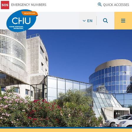
EMERGENCY NUMBERS
QUICK ACCESSES
EN