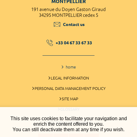
MONTPELLIER
191 avenue du Doyen Gaston Giraud
34295 MONTPELLIER cedex 5
Contact us
+33 04 67 33 67 33
home
LEGAL INFORMATION
PERSONAL DATA MANAGEMENT POLICY
SITE MAP
GLOSSARY
This site uses cookies to facilitate your navigation and
COOKIES MANAGEMENT
enrich the content offered to you.
You can still deactivate them at any time if you wish.