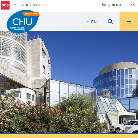
EMERGENCY NUMBERS
QUICK ACCESSES
EN