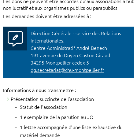
Les dons ne peuvent être accordés qu’aux associations à but
non lucratif et aux organismes publics ou parapublics.
Les demandes doivent être adressées à :
Direction Générale - service des Relations
Internationales,
Centre Administratif André Benech
191 avenue du Doyen Gaston Giraud
34295 Montpellier cedex 5
dg.secretariat@chu-montpellier.fr
Informations à nous transmettre :
Présentation succincte de l’association
Statut de l’association
1 exemplaire de la parution au JO
1 lettre accompagnée d’une liste exhaustive du
matériel demandé