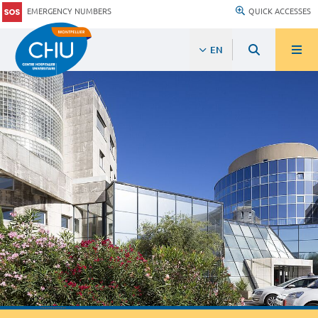
EMERGENCY NUMBERS
QUICK ACCESSES
EN