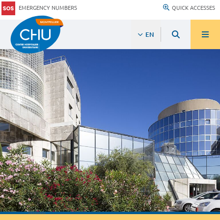
EMERGENCY NUMBERS
QUICK ACCESSES
EN