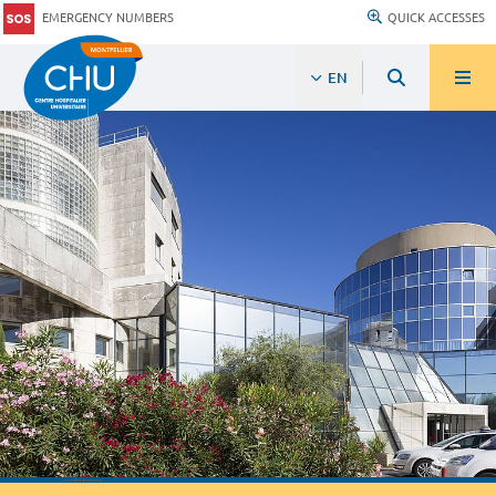
EMERGENCY NUMBERS
QUICK ACCESSES
EN