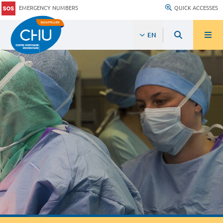
EMERGENCY NUMBERS
QUICK ACCESSES
EN