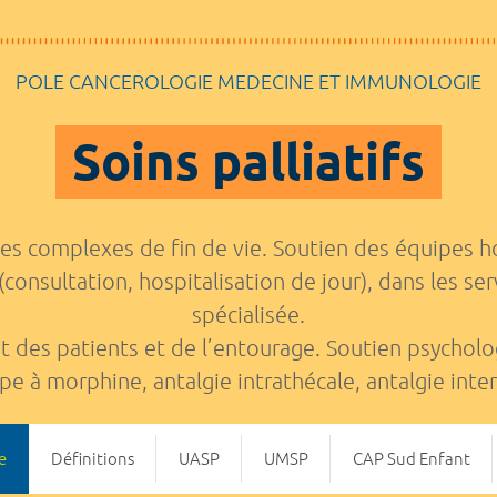
POLE CANCEROLOGIE MEDECINE ET IMMUNOLOGIE
Soins palliatifs
ques complexes de fin de vie. Soutien des équipes ho
consultation, hospitalisation de jour), dans les serv
spécialisée.
des patients et de l’entourage. Soutien psychol
e à morphine, antalgie intrathécale, antalgie inter
e
Définitions
UASP
UMSP
CAP Sud Enfant