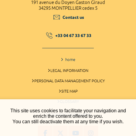
191 avenue du Doyen Gaston Giraud
34295 MONTPELLIER cedex 5
Contact us
+33 04 67 33 67 33
home
LEGAL INFORMATION
PERSONAL DATA MANAGEMENT POLICY
SITE MAP
GLOSSARY
This site uses cookies to facilitate your navigation and
COOKIES MANAGEMENT
enrich the content offered to you.
You can still deactivate them at any time if you wish.