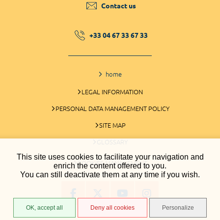
Contact us
+33 04 67 33 67 33
home
LEGAL INFORMATION
PERSONAL DATA MANAGEMENT POLICY
SITE MAP
GLOSSARY
This site uses cookies to facilitate your navigation and
COOKIES MANAGEMENT
enrich the content offered to you.
You can still deactivate them at any time if you wish.
OK, accept all
Deny all cookies
Personalize