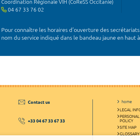
Coordination Régionale VIH (CoReSS Occitanie)
04 67 33 76 02
Pour connaître les horaires d’ouverture des secrétariats
nom du service indiqué dans le bandeau jaune en haut à
home
Contact us
LEGAL IN
PERSONAL
+33 04 67 33 67 33
POLICY
SITE MAP
GLOSSARY