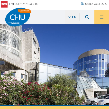
EMERGENCY NUMBERS
QUICK ACCESSES
EN