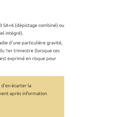
 13 SA+6 (dépistage combiné) ou
el intégré).
die d’une particulière gravité,
du 1er trimestre (lorsque ces
 est exprimé en risque pour
 d’en écarter la
ement après information