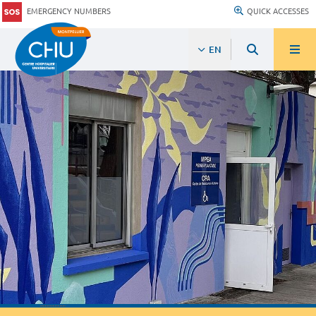
EMERGENCY NUMBERS
QUICK ACCESSES
EN