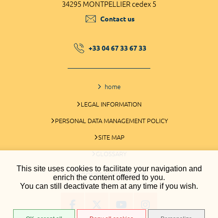
34295 MONTPELLIER cedex 5
Contact us
+33 04 67 33 67 33
home
LEGAL INFORMATION
PERSONAL DATA MANAGEMENT POLICY
SITE MAP
GLOSSARY
This site uses cookies to facilitate your navigation and
COOKIES MANAGEMENT
enrich the content offered to you.
You can still deactivate them at any time if you wish.