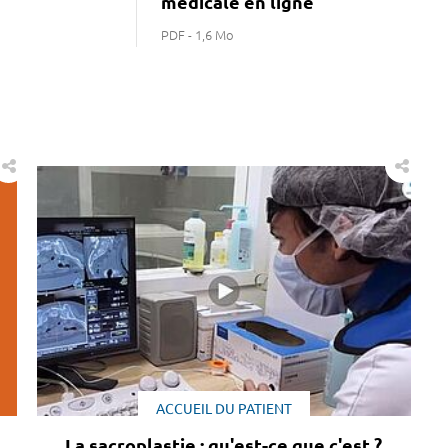
médicale en ligne
PDF - 1,6 Mo
ACCUEIL DU PATIENT
La sacroplastie : qu'est-ce que c'est ?