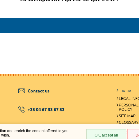
home
Contact us
LEGAL IN
PERSONAL
+33 04 67 33 67 33
POLICY
SITE MAP
GLOSSARY
ation and enrich the content offered to you.
COOKIES 
u wish.
OK, accept all
D