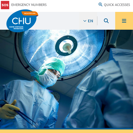
EMERGENCY NUMBERS
QUICK ACCESSES
EN