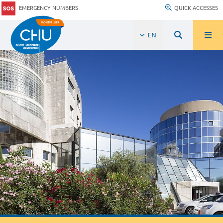
EMERGENCY NUMBERS
QUICK ACCESSES
EN