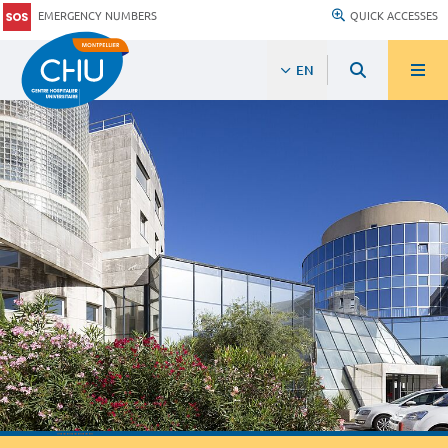
EMERGENCY NUMBERS
QUICK ACCESSES
EN