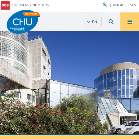
EMERGENCY NUMBERS
QUICK ACCESSES
EN