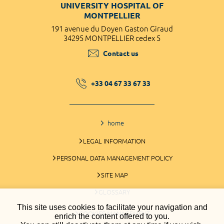
UNIVERSITY HOSPITAL OF
MONTPELLIER
191 avenue du Doyen Gaston Giraud
34295 MONTPELLIER cedex 5
Contact us
+33 04 67 33 67 33
home
LEGAL INFORMATION
PERSONAL DATA MANAGEMENT POLICY
SITE MAP
GLOSSARY
This site uses cookies to facilitate your navigation and
COOKIES MANAGEMENT
enrich the content offered to you.