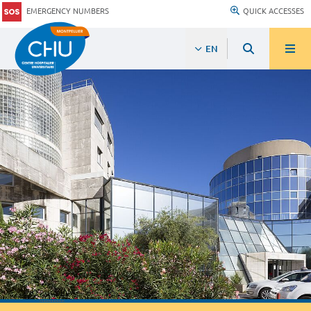
EMERGENCY NUMBERS
QUICK ACCESSES
EN