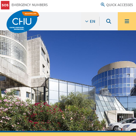
EMERGENCY NUMBERS
QUICK ACCESSES
EN