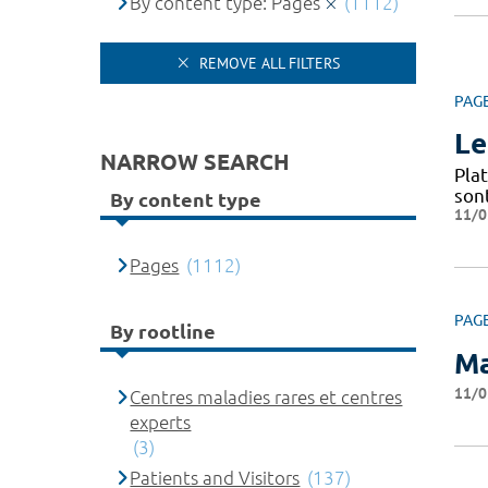
By content type: Pages
(1112)
REMOVE ALL FILTERS
PAG
Le
NARROW SEARCH
Pla
son
By content type
11/0
Pages
(1112)
PAG
By rootline
Ma
11/0
Centres maladies rares et centres
experts
(3)
Patients and Visitors
(137)