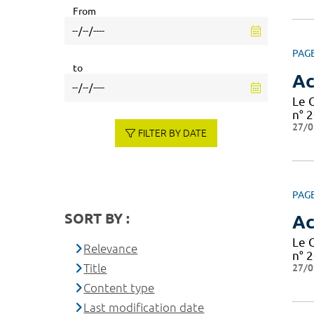
From
PAG
to
Ac
Le 
n° 2
27/0
FILTER BY DATE
PAG
SORT BY :
Ac
Le 
Relevance
n° 2
Title
27/0
Content type
Last modification date