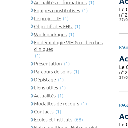
Ac
Actualités et formations
(1)
Le 
Equipes constitutives
(1)
n° 2
Le projet TIE
(1)
27/0
Objectifs des FHU
(1)
Work packages
(1)
Epidémiologie VIH & recherches
PAG
cliniques
(1)
Ac
Présentation
(1)
Le 
Parcours de soins
(1)
n° 2
27/0
Dépistage
(1)
Liens utiles
(1)
Actualités
(1)
Modalités de recours
(1)
PAG
Contacts
(1)
Ac
Ecoles et instituts
(68)
Le 
Notre politique - Notre projet