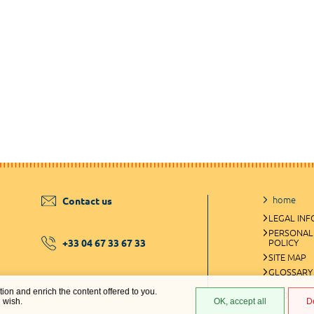
home
Contact us
LEGAL IN
PERSONAL
+33 04 67 33 67 33
POLICY
SITE MAP
GLOSSARY
ation and enrich the content offered to you.
COOKIES 
u wish.
OK, accept all
D