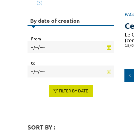
(3)
PAG
By date of creation
Ce
Le 
From
(ce
15/0
to
FILTER BY DATE
SORT BY :