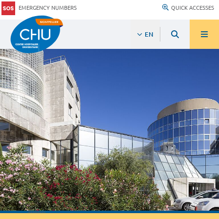
EMERGENCY NUMBERS
QUICK ACCESSES
EN