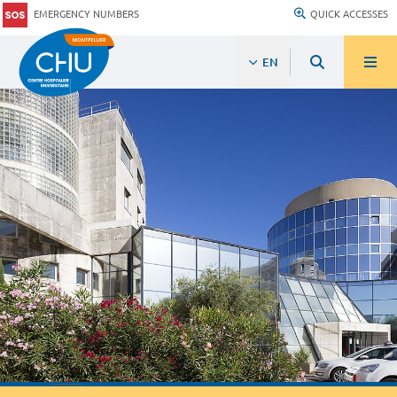
EMERGENCY NUMBERS
QUICK ACCESSES
EN