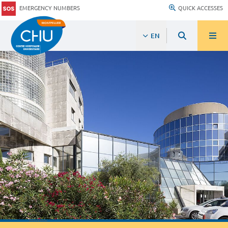
EMERGENCY NUMBERS
QUICK ACCESSES
EN