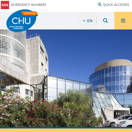
EMERGENCY NUMBERS
QUICK ACCESSES
EN