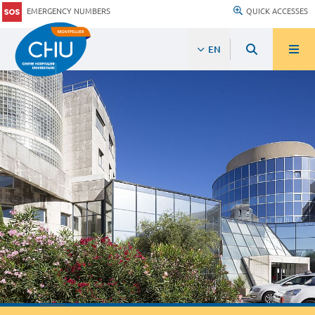
EMERGENCY NUMBERS
QUICK ACCESSES
EN