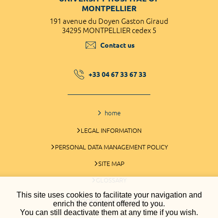
MONTPELLIER
191 avenue du Doyen Gaston Giraud
34295 MONTPELLIER cedex 5
Contact us
+33 04 67 33 67 33
home
LEGAL INFORMATION
PERSONAL DATA MANAGEMENT POLICY
SITE MAP
GLOSSARY
This site uses cookies to facilitate your navigation and
COOKIES MANAGEMENT
enrich the content offered to you.
You can still deactivate them at any time if you wish.