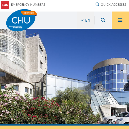
EMERGENCY NUMBERS
QUICK ACCESSES
EN