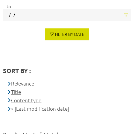
to
FILTER BY DATE
SORT BY :
Relevance
Title
Content type
[Last modification date]