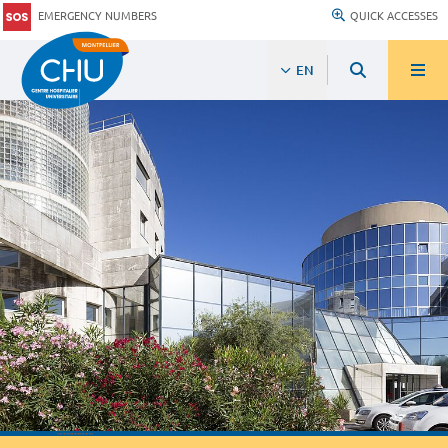
EMERGENCY NUMBERS
QUICK ACCESSES
EN