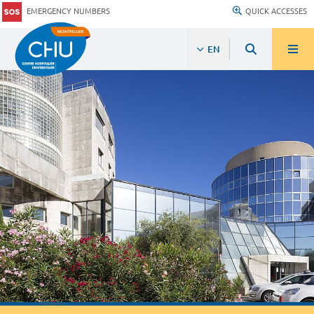
EMERGENCY NUMBERS
QUICK ACCESSES
EN