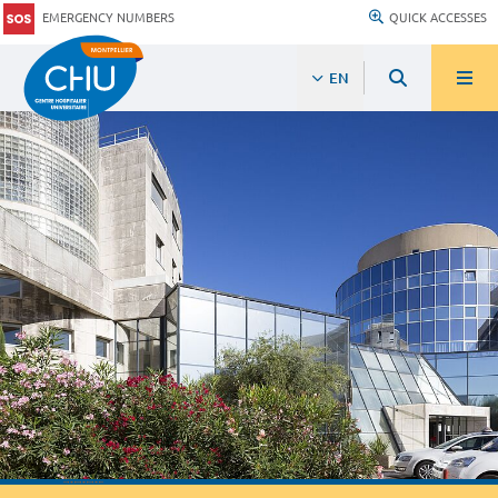
EMERGENCY NUMBERS
QUICK ACCESSES
EN