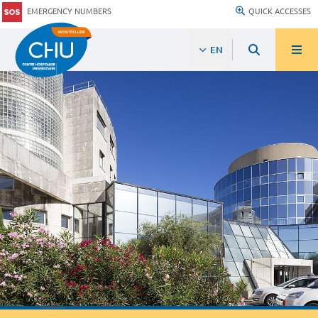
EMERGENCY NUMBERS
QUICK ACCESSES
EN