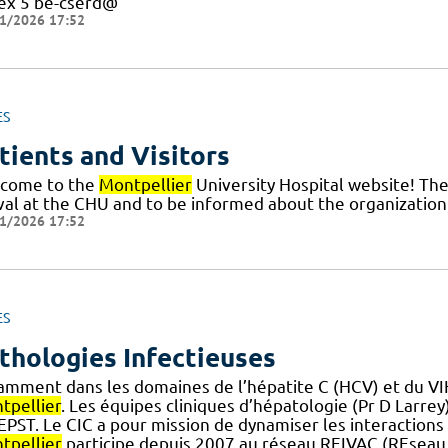
ex 5 be-cserd@
1/2026 17:52
ES
tients and Visitors
come to the
Montpellier
University Hospital website! The
ival at the CHU and to be informed about the organization 
1/2026 17:52
ES
thologies Infectieuses
amment dans les domaines de l’hépatite C (HCV) et du V
tpellier
. Les équipes cliniques d’hépatologie (Pr D Larrey
] EPST. Le CIC a pour mission de dynamiser les interactions
tpellier
participe depuis 2007 au réseau REIVAC (REseau 