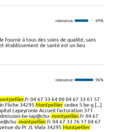
relevance:
69%
e fournir à tous des soins de qualité, sans
Cet établissement de santé est un lieu
relevance:
96%
ontpellier
.fr 04 67 33 64 00 04 67 33 61 57
tin Fliche 34295
Montpellier
cedex 5 be-g [...]
ôpital Lapeyronie Accueil facturation 371
dmission-be-lap@chu-
montpellier
.fr 04 67
te@chu-
montpellier
.fr 04 67 33 76 17 04 67
avenue du Pr JL Viala 34295
Montpellier