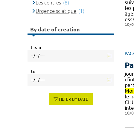
suiv
Les centres
(8)
les
Urgence sciatique
(1)
âgé
ess
10/0
By date of creation
From
PAG
Pa
to
jou
d’i
part
Mon
le p
FILTER BY DATE
CH
int
10/0