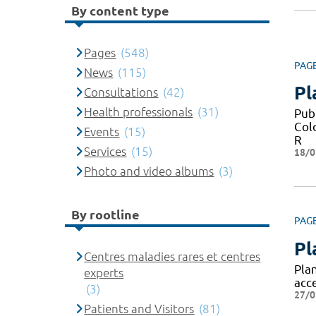
By content type
Pages
(548)
PAG
News
(115)
Pl
Consultations
(42)
Health professionals
(31)
Pub
Col
Events
(15)
R
Services
(15)
18/0
Photo and video albums
(3)
By rootline
PAG
Pl
Centres maladies rares et centres
Pla
experts
acc
(3)
27/0
Patients and Visitors
(81)