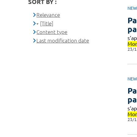
SORT BY :
NEW
Relevance
Pa
[Title]
pa
Content type
s’a
Last modification date
Mon
23/1
NEW
Pa
pa
s’a
Mon
23/1