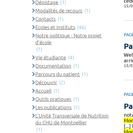
ced
Dépistage
(1)
15/0
Modalités de recours
(1)
Contacts
(1)
Ecoles et instituts
(46)
PAG
Notre politique - Notre projet
d'école
Pa
(1)
Wel
Vie étudiante
(4)
arr
Documentation
(1)
15/0
Parcours du patient
(1)
Découvrir
(2)
Accueil
(1)
PAG
Outils pratiques
(1)
Pa
Les publications
(1)
not
L'Unité Transversale de Nutrition
Mon
du CHU de Montpellier
[...
(1)
Mon