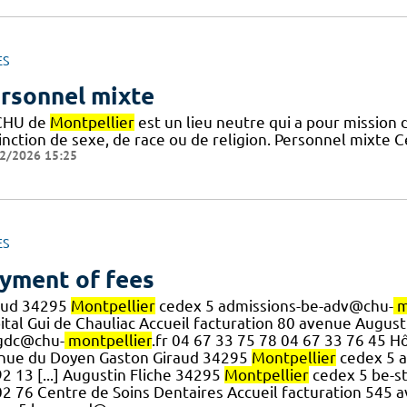
ES
rsonnel mixte
CHU de
Montpellier
est un lieu neutre qui a pour mission d
inction de sexe, de race ou de religion. Personnel mixte 
2/2026 15:25
ES
yment of fees
aud 34295
Montpellier
cedex 5 admissions-be-adv@chu-
m
ital Gui de Chauliac Accueil facturation 80 avenue Augus
gdc@chu-
montpellier
.fr 04 67 33 75 78 04 67 33 76 45 H
nue du Doyen Gaston Giraud 34295
Montpellier
cedex 5 a
2 13 [...] Augustin Fliche 34295
Montpellier
cedex 5 be-s
02 76 Centre de Soins Dentaires Accueil facturation 545 