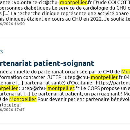
ante : volontaire-cic@chu-
montpellier
.fr Étude COLCOT T
 personnes diabétiques Le service de cardiologie du CHU 
s [...] La recherche clinique représente une activité phar
ais cliniques étaient en cours au CHU en 2022. Je souhaite
6/2026 16:50
ES
rtenariat patient-soignant
rnée annuelle du partenariat organisée par le CHU de
Mon
nformation contacter l’UTEP : utep@chu-
montpellier
.fr 0
enaire [...] partenariat santé) d'Occitanie : https://part
tpellier
: utep@chu-
montpellier
.fr Le COPS propose un a
artenariat [...] Le partenariat patient, un pari gagnant ! 
U de
Montpellier
Pour devenir patient partenaire bénévole
erlocuteur
6/2026 17:47