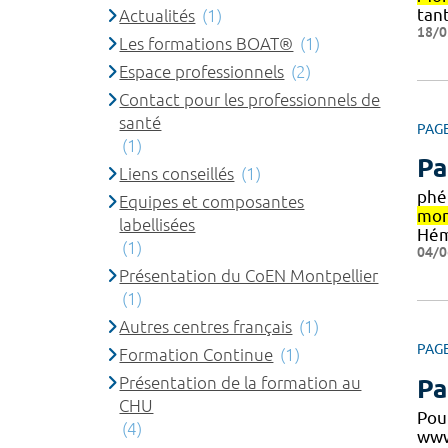
tan
Actualités
(1)
18/0
Les formations BOAT®
(1)
Espace professionnels
(2)
Contact pour les professionnels de
santé
PAG
(1)
Pa
Liens conseillés
(1)
phé
Equipes et composantes
mon
labellisées
Hém
(1)
04/0
Présentation du CoEN Montpellier
(1)
Autres centres français
(1)
PAG
Formation Continue
(1)
Présentation de la formation au
Pa
CHU
Pou
(4)
www