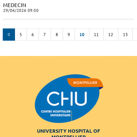
MEDECIN
29/04/2026 09:50
5
6
7
8
9
10
11
12
13
UNIVERSITY HOSPITAL OF
MONTPELLIER