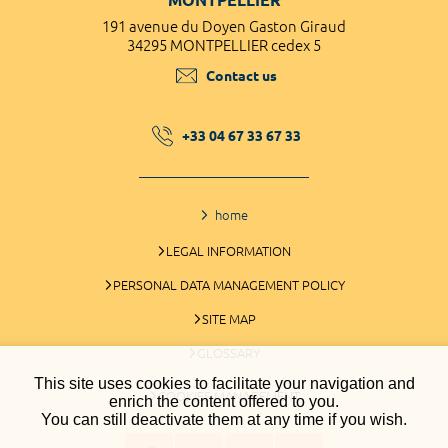
191 avenue du Doyen Gaston Giraud
34295 MONTPELLIER cedex 5
Contact us
+33 04 67 33 67 33
home
LEGAL INFORMATION
PERSONAL DATA MANAGEMENT POLICY
SITE MAP
GLOSSARY
This site uses cookies to facilitate your navigation and
COOKIES MANAGEMENT
enrich the content offered to you.
You can still deactivate them at any time if you wish.