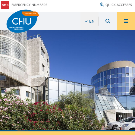
EMERGENCY NUMBERS
QUICK ACCESSES
EN