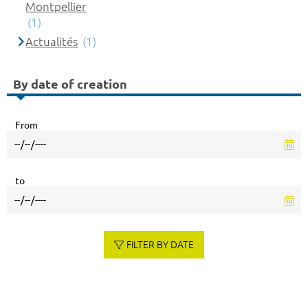
Montpellier
(1)
Actualités
(1)
By date of creation
From
to
FILTER BY DATE