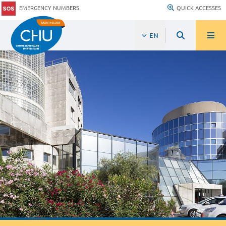
EMERGENCY NUMBERS
QUICK ACCESSES
EN