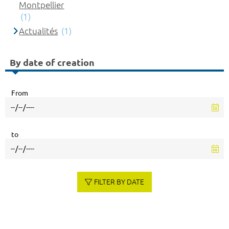
Montpellier
(1)
Actualités
(1)
By date of creation
From
to
FILTER BY DATE