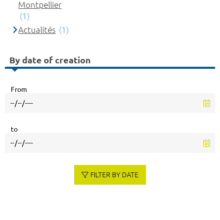
Montpellier
(1)
Actualités
(1)
By date of creation
From
to
FILTER BY DATE