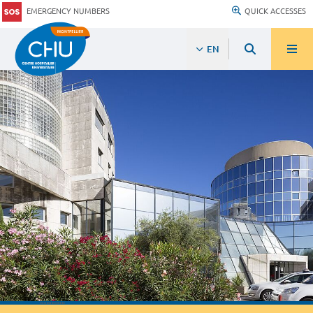
EMERGENCY NUMBERS
QUICK ACCESSES
EN