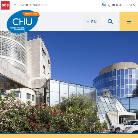
EMERGENCY NUMBERS
QUICK ACCESSES
EN