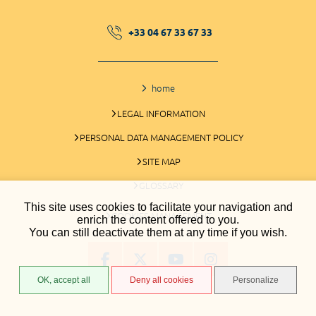
+33 04 67 33 67 33
home
LEGAL INFORMATION
PERSONAL DATA MANAGEMENT POLICY
SITE MAP
GLOSSARY
This site uses cookies to facilitate your navigation and
COOKIES MANAGEMENT
enrich the content offered to you.
You can still deactivate them at any time if you wish.
OK, accept all
Deny all cookies
Personalize