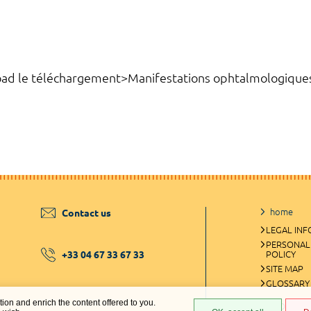
e téléchargement>Manifestations ophtalmologiques 
home
Contact us
LEGAL IN
PERSONAL
+33 04 67 33 67 33
POLICY
SITE MAP
GLOSSARY
ation and enrich the content offered to you.
COOKIES 