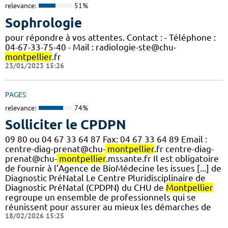
relevance:
51%
Sophrologie
pour répondre à vos attentes. Contact : - Téléphone :
04-67-33-75-40 - Mail : radiologie-ste@chu-
montpellier
.fr
23/01/2023 15:26
PAGES
relevance:
74%
Solliciter le CPDPN
09 80 ou 04 67 33 64 87 Fax: 04 67 33 64 89 Email :
centre-diag-prenat@chu-
montpellier
.fr centre-diag-
prenat@chu-
montpellier
.mssante.fr Il est obligatoire
de fournir à l’Agence de BioMédecine les issues [...] de
Diagnostic PréNatal Le Centre Pluridisciplinaire de
Diagnostic PréNatal (CPDPN) du CHU de
Montpellier
regroupe un ensemble de professionnels qui se
réunissent pour assurer au mieux les démarches de
18/02/2026 15:25