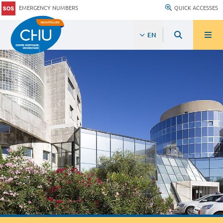
EMERGENCY NUMBERS
QUICK ACCESSES
EN