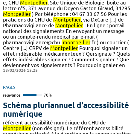
e, CHU
Montpellier
, Site Unique de Biologie, boite au
lettre n°5, 371 avenue du Doyen Gaston Giraud, 34295
Montpellier
) Par téléphone : 04 67 33 67 56 Pour les
praticiens du CHU de
Montpellier
, via DxCare [...] de
Pharmacovigilance de
Montpellier
: En ligne : portail
national des signalements En envoyant un message
ou un compte-rendu médical par e-mail (
pharmacovigilance@chu-
montpellier
.fr ) ou courrier (
Centre [...] CRPV de
Montpellier
Pourquoi signaler un
effet indésirable médicamenteux ? Qui signale ? Quels
effets indésirables signaler ? Comment signaler ? Que
deviennent vos signalements ? Pourquoi signaler en
18/02/2026 15:25
PAGES
relevance:
70%
Schéma pluriannuel d'accessibilité
numérique
référent accessibilité numérique du CHU de
Montpellier
(non désigné). Le référent accessibilité
numérique rattaché à la direction de la communication