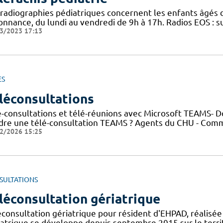
 radiographies pédiatriques concernent les enfants âgés d
onnance, du lundi au vendredi de 9h à 17h. Radios EOS : s
3/2023 17:13
ES
léconsultations
é-consultations et télé-réunions avec Microsoft TEAMS- 
ndre une télé-consultation TEAMS ? Agents du CHU - Com
2/2026 15:25
SULTATIONS
léconsultation gériatrique
éconsultation gériatrique pour résident d'EHPAD, réalisée
iatrique se développe depuis septembre 2015 sur le territ