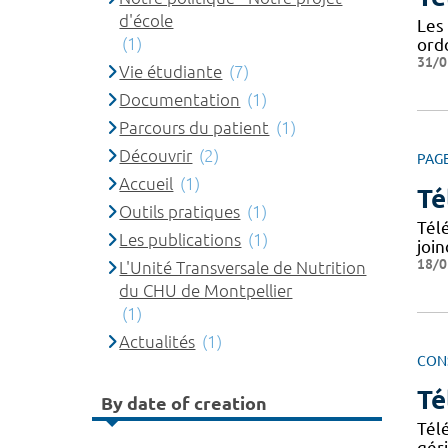
d'école
Les
(1)
ord
31/0
Vie étudiante
(7)
Documentation
(1)
Parcours du patient
(1)
Découvrir
(2)
PAG
Accueil
(1)
Té
Outils pratiques
(1)
Tél
Les publications
(1)
joi
18/0
L'Unité Transversale de Nutrition
du CHU de Montpellier
(1)
Actualités
(1)
CON
Té
By date of creation
Tél
gér