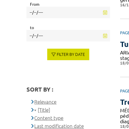
From
16/1
to
PAG
Tu
ARI
FILTER BY DATE
sta
18/0
SORT BY :
PAG
Tr
Relevance
[Title]
MÉD
péd
Content type
dia
Last modification date
18/0