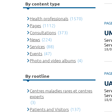
By content type
Health professionals
(1570)
PAG
Pages
(1112)
U
Consultations
(373)
News
(224)
Ser
Ser
Services
(88)
18/0
Events
(47)
Photo and video albums
(4)
PAG
By rootline
U
Ser
Centres maladies rares et centres
Ser
experts
18/0
(3)
Patients and Visitors
(137)