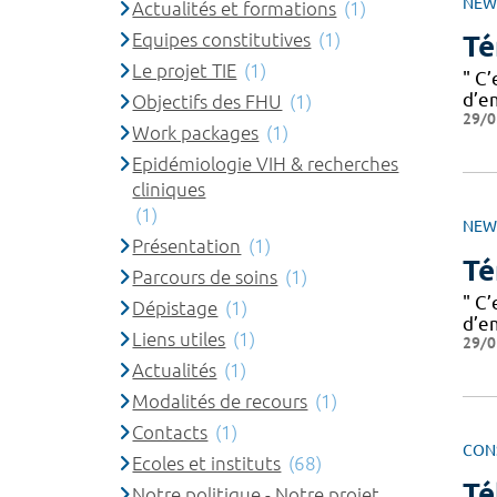
NEW
Actualités et formations
(1)
Equipes constitutives
(1)
Té
Le projet TIE
(1)
" C
d’e
Objectifs des FHU
(1)
29/0
Work packages
(1)
Epidémiologie VIH & recherches
cliniques
(1)
NEW
Présentation
(1)
Té
Parcours de soins
(1)
" C
Dépistage
(1)
d’e
Liens utiles
(1)
29/0
Actualités
(1)
Modalités de recours
(1)
Contacts
(1)
CON
Ecoles et instituts
(68)
Té
Notre politique - Notre projet