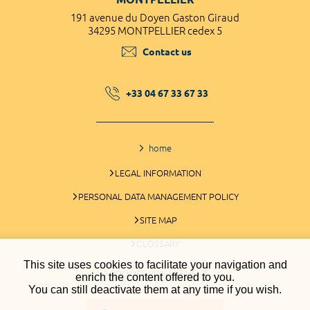
191 avenue du Doyen Gaston Giraud
34295 MONTPELLIER cedex 5
Contact us
+33 04 67 33 67 33
home
LEGAL INFORMATION
PERSONAL DATA MANAGEMENT POLICY
SITE MAP
GLOSSARY
This site uses cookies to facilitate your navigation and
COOKIES MANAGEMENT
enrich the content offered to you.
You can still deactivate them at any time if you wish.