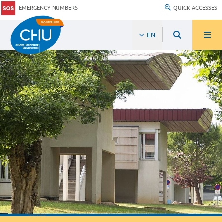
EMERGENCY NUMBERS
QUICK ACCESSES
EN