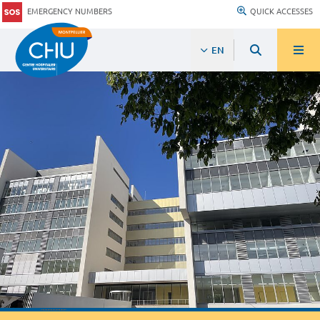
EMERGENCY NUMBERS
QUICK ACCESSES
EN