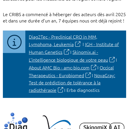
Le CRIBS a commencé à héberger des acteurs dès avril 2025
et dans une durée d’un an, 7 équipes nous ont déjà rejoint !
Diag2Tec - Preclinical CRO in MM,
Lymphoma, Leukemia
I
IGH - Institute of
Human Genetics
I
Skinomix.ai -
L'intelligence biologique de votre peau
I
About AMC Bio - amc-bio.com
I
Occical
Therapeutics - Eurobiomed
I
NovaGray:
Test de prédiction de tolérance à la
radiothérapie
I Erba diagnostics